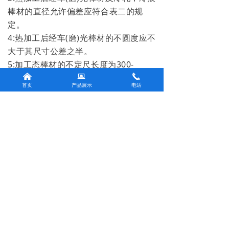
棒材的直径允许偏差应符合表二的规
定。
4:热加工后经车(磨)光棒材的不圆度应不
大于其尺寸公差之半。
5:加工态棒材的不定尺长度为300-
6000mm,退火状态棒材不定尺长度为
낀
뀵
끅
首页
产品展示
电话
300-2000mm，定尺或倍尺长度应在不
定尺长度范围之内.定尺长度允许偏差为
+20mm;倍尺长度还应计入棒材的切口
量，每一切口量为5mm.定尺或倍尺长
度应在合同中注明。
前一个：
无
ꄴ
后一个：
无
ꄲ